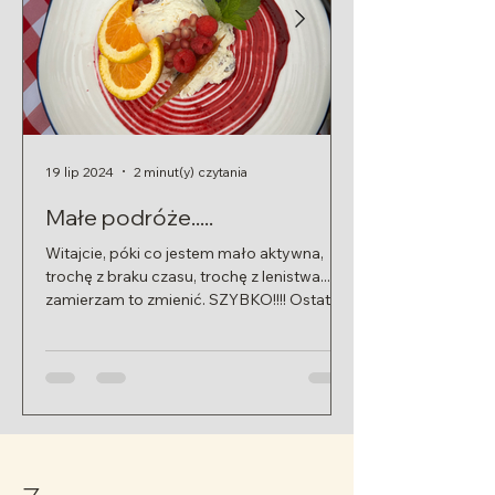
19 lip 2024
2 minut(y) czytania
14 cze 2024
Małe podróże.....
No to zaczy
Witajcie, póki co jestem mało aktywna,
Witam, Zapraszam 
trochę z braku czasu, trochę z lenistwa....
Proszę o wyrozumia
zamierzam to zmienić. SZYBKO!!!! Ostatnio
pierwszy raz!!! Nap
udało mi się...
słów o mnie, kobieta,